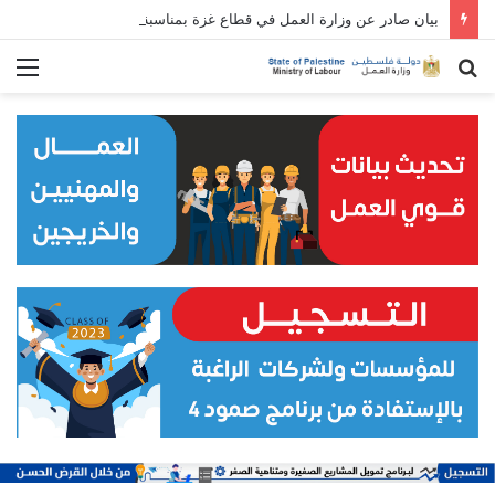
بيان صادر عن وزارة العمل في قطاع غزة بمناسبة الأول من مايو/ أيار: عيد العمال العالمي
بحث
الق
عن