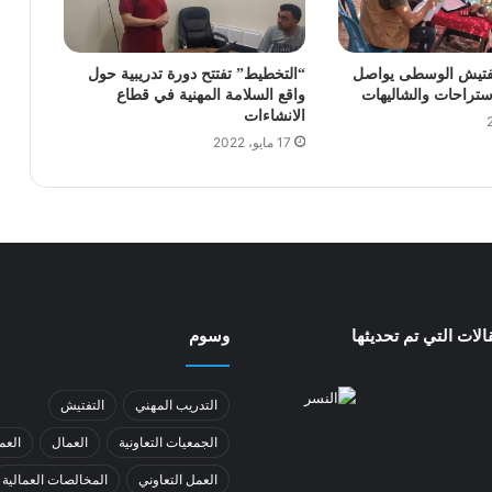
فتيش الوسطى يواصل
“التخطيط” تفتتح دورة تدريبية حول
ستراحات والشاليهات
واقع السلامة المهنية في قطاع
الانشاءات
17 مايو، 2022
لات التي تم تحديثها
وسوم
التدريب المهني
التفتيش
الجمعيات التعاونية
العمال
العم
العمل التعاوني
المخالصات العمالية