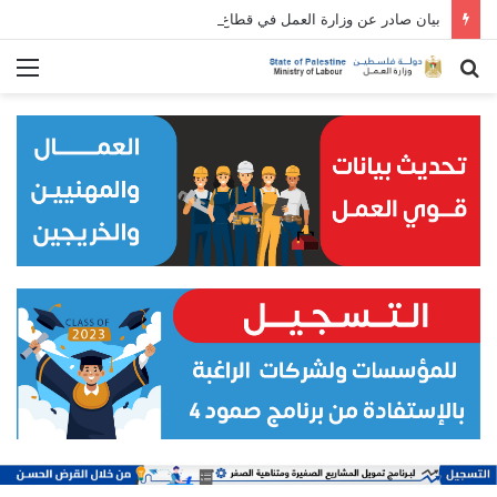
بيان صادر عن وزارة العمل في قطاع غزة بمناسبة الأول من مايو/ أيار: عيد العمال العالمي
بحث
الق
عن