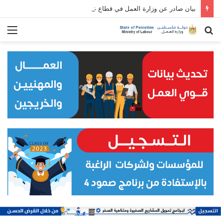
بيان صادر عن وزارة العمل في قطاع غزة بمناسبة الأول من مايو/ أيار: عيد العمال العالمي
بحث
الق
عن