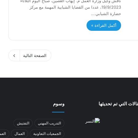
ناقش وكيل وزارة العمل م. إيهاب الغصين، صباح اليوم الثلاثاء
19/9/2023، عددا من القضايا الشبابية المهمة مع مركز
حضارة الشبابي.…
أكمل القراءة »
الصفحة التالية
لات التي تم تحديثها
وسوم
التدريب المهني
التفتيش
الجمعيات التعاونية
العمال
العم